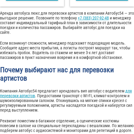
Аренда автобуса люкс для перевозки артистов в компании Автобус54 — это
выгодное решение. Позвоните по телефону
+7 (383) 207-92-48
и менеджер
составит индивидуальный тарифный план в зависимости от длительности
поездки и количества пассажиров. Выбирайте автобус для поездки на
сайте.
Если возникнут сложности, менеджер подскажет подходящую модель.
Сообщите адрес места прибытия, а логисты построят маршрут так, чтобы
избежать пробок. Водитель со стажем не менее 3-х лет доставит
пассажиров в пункт назначения вовремя и в комфортной обстановке.
Почему выбирают нас для перевозки
артистов
Компания Автобус54 предлагает арендовать вип автобус с водителем
для
перевозки артистов
. Предоставим транспорт с WI-FI, климат-контролем и
шумоизолированным салоном. Откинувшись на мягкие спинки кресел с
регулируемым положением, артисты насладятся поездкой и наберутся сил
перед выступлением.
Реквизит поместим в багажное отделение, а сценические костюмы
повесим в салоне на специальные перекладины с вешалками. По желанию
подберем автобус с аудиосистемой и мониторами для репетиций в дороге.