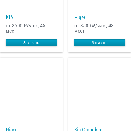
KIA
Higer
С
Политикой конфиденциальности
ознакомлен(а), даю согласие на
обработку моих Персональных данных
от 3500
₽/час , 45
от 3500
₽/час , 43
мест
мест
Отправить заказ
Заказать
Заказать
Higer
Kia Grandbird